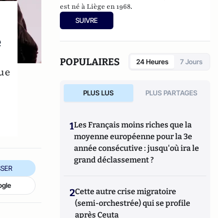
est né à Liège en 1968.
SUIVRE
e
POPULAIRES
24 Heures
7 Jours
tue
PLUS LUS
PLUS PARTAGES
1
Les Français moins riches que la
moyenne européenne pour la 3e
année consécutive : jusqu'où ira le
grand déclassement ?
SER
ogle
2
Cette autre crise migratoire
(semi-orchestrée) qui se profile
après Ceuta