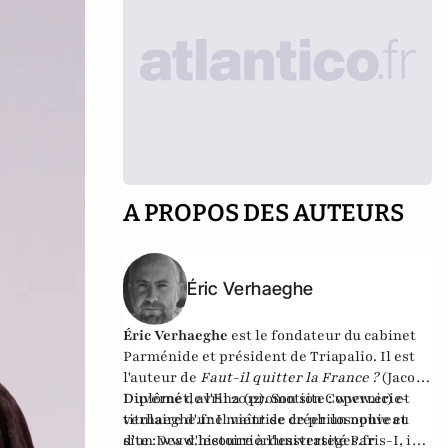
A PROPOS DES AUTEURS
Éric Verhaeghe
Éric Verhaeghe
est le fondateur du
cabinet
Parménide
et président de
Triapalio
. Il est
l'auteur de
Faut-il quitter la France ?
(Jacob-
Duvernet, avril 2012). Son site :
Diplômé de l'Ena (promotion Copernic) et
www.eric-
verhaeghe.fr
titulaire d'une maîtrise de philosophie et
Il vient de créer un nouveau
site :
d'un Dea d'histoire à l'université Paris-I, il
www.lecourrierdesstrateges.fr