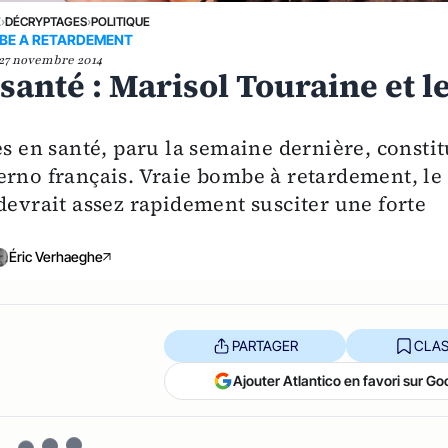
E
›
DÉCRYPTAGES
›
POLITIQUE
BE A RETARDEMENT
27 novembre 2014
santé : Marisol Touraine et l
es en santé, paru la semaine dernière, consti
erno français. Vraie bombe à retardement, le
devrait assez rapidement susciter une forte
Éric Verhaeghe
PARTAGER
CLAS
Ajouter Atlantico en favori sur Go