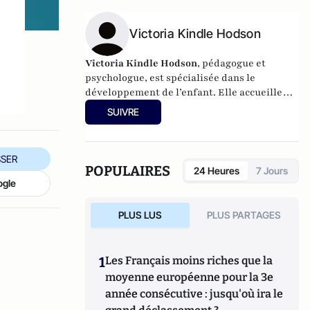
dans la communication, ou encore la
sexualité en toute sécurité. Elle est
formatrice certifiée en Communication
Victoria Kindle Hodson
NonViolente.
Victoria Kindle Hodson
, pédagogue et
psychologue, est spécialisée dans le
développement de l’enfant. Elle accueille
des parents en consultation et organise des
SUIVRE
ateliers à leur intention depuis plus de
vingt-cinq ans ; elle anime également des
séminaires en communication pour des
SER
enseignants et administrateurs d’écoles
POPULAIRES
24 Heures
7 Jours
publiques et privées, pour des enseignants
ogle
en éducation spécialisée et pour des
thérapeutes.
PLUS LUS
PLUS PARTAGES
1
Les Français moins riches que la
moyenne européenne pour la 3e
année consécutive : jusqu'où ira le