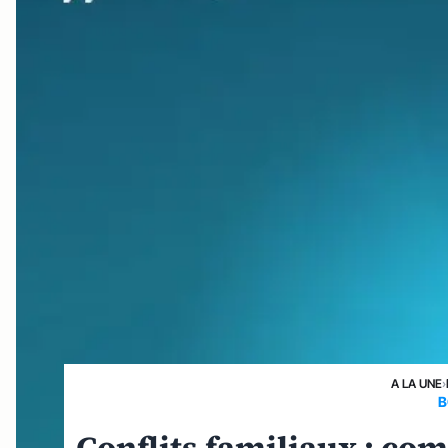
A LA UNE
›
B