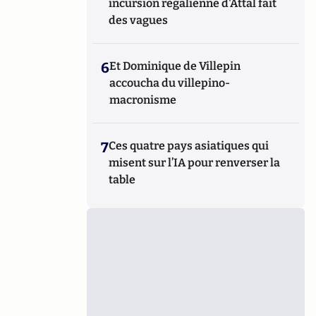
incursion régalienne d'Attal fait
des vagues
6
Et Dominique de Villepin
accoucha du villepino-
macronisme
7
Ces quatre pays asiatiques qui
misent sur l’IA pour renverser la
table