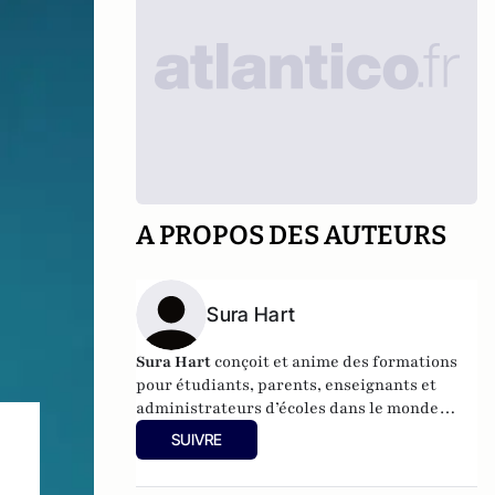
A PROPOS DES AUTEURS
Sura Hart
Sura Hart
conçoit et anime des formations
pour étudiants, parents, enseignants et
administrateurs d’écoles dans le monde
entier. Elle travaille avec des jeunes à
SUIVRE
risque, pour lesquels elle élabore des
programmes sur le leadership, l’efficacité