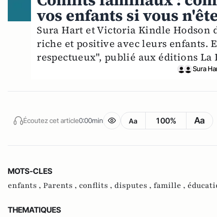
Conflits familiaux : co
vos enfants si vous n'êt
Sura Hart et Victoria Kindle Hodson d
riche et positive avec leurs enfants. 
respectueux", publié aux éditions La 
Sura Ha
Aa
100%
Écoutez cet article
0:00min
Aa
MOTS-CLES
enfants ,
Parents ,
conflits ,
disputes ,
famille ,
éducati
THEMATIQUES