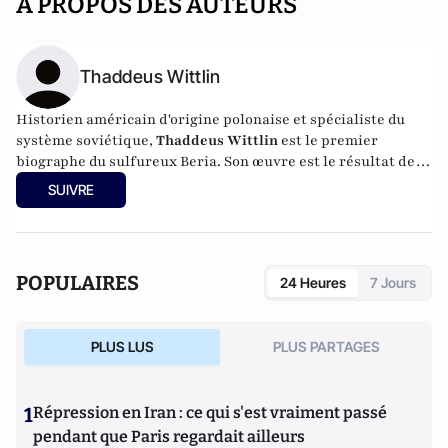
A PROPOS DES AUTEURS
Thaddeus Wittlin
Historien américain d'origine polonaise et spécialiste du
système soviétique,
Thaddeus Wittlin
est le premier
biographe du sulfureux Beria. Son œuvre est le résultat de
plus de six années de recherche de part et d’autre du rideau
SUIVRE
de fer.
POPULAIRES
24 Heures
7 Jours
PLUS LUS
PLUS PARTAGES
1
Répression en Iran : ce qui s'est vraiment passé
pendant que Paris regardait ailleurs