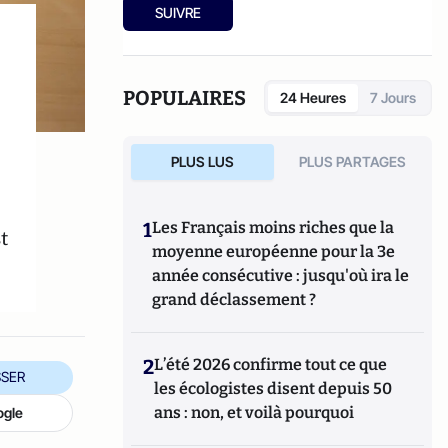
société pornographique
(Bourin, 2012)
SUIVRE
POPULAIRES
24 Heures
7 Jours
PLUS LUS
PLUS PARTAGES
1
Les Français moins riches que la
t
moyenne européenne pour la 3e
année consécutive : jusqu'où ira le
grand déclassement ?
2
L’été 2026 confirme tout ce que
SER
les écologistes disent depuis 50
ans : non, et voilà pourquoi
ogle