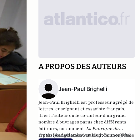
A PROPOS DES AUTEURS
Jean-Paul Brighelli
Jean-Paul Brighelli est professeur agrégé de
lettres, enseignant et essayiste français.
Il est l'auteur ou le co-auteur d'un grand
nombre d'ouvrages parus chez différents
éditeurs, notamment
La Fabrique du
crétin
Il possède également un blog :
(Jean-Claude Gawsewitch, 2005) et
bonnet d'âne
La