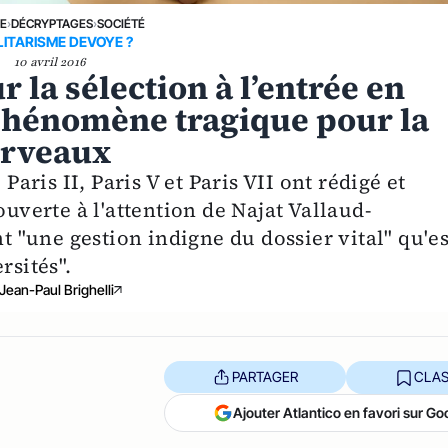
NE
›
DÉCRYPTAGES
›
SOCIÉTÉ
ITARISME DEVOYE ?
10 avril 2016
 la sélection à l’entrée en
 phénomène tragique pour la
cerveaux
Paris II, Paris V et Paris VII ont rédigé et
ouverte à l'attention de Najat Vallaud-
"une gestion indigne du dossier vital" qu'es
rsités".
Jean-Paul Brighelli
PARTAGER
CLAS
Ajouter Atlantico en favori sur Go