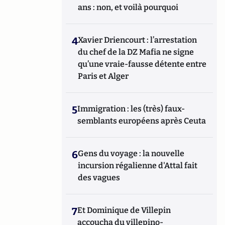
ans : non, et voilà pourquoi
4
Xavier Driencourt : l’arrestation
du chef de la DZ Mafia ne signe
qu’une vraie-fausse détente entre
Paris et Alger
5
Immigration : les (très) faux-
semblants européens après Ceuta
6
Gens du voyage : la nouvelle
incursion régalienne d'Attal fait
des vagues
7
Et Dominique de Villepin
accoucha du villepino-