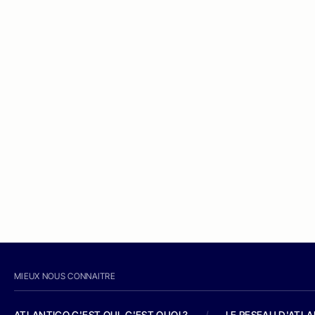
MIEUX NOUS CONNAITRE
ATLANTICO C'EST QUI, C'EST QUOI ?
/
LE RESEAU D'ATL