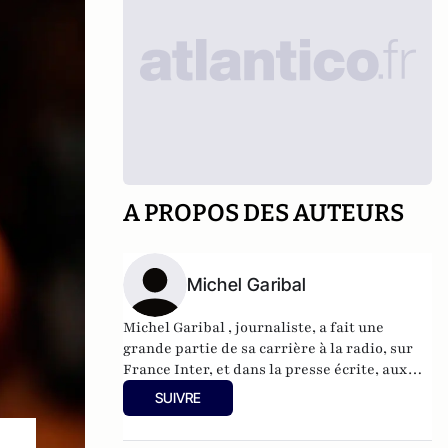
A PROPOS DES AUTEURS
Michel Garibal
Michel Garibal , journaliste, a fait une
grande partie de sa carrière à la radio, sur
France Inter, et dans la presse écrite, aux
Échos et au Figaro Magazine.
SUIVRE