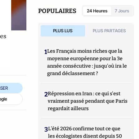
POPULAIRES
24 Heures
7 Jours
PLUS LUS
PLUS PARTAGES
des
1
Les Français moins riches que la
moyenne européenne pour la 3e
année consécutive : jusqu'où ira le
grand déclassement ?
SER
2
Répression en Iran : ce qui s'est
ogle
vraiment passé pendant que Paris
regardait ailleurs
3
L’été 2026 confirme tout ce que
les écologistes disent depuis 50