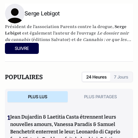
Serge Lebigot
Président de l'association
Parents contre la drogue
,
Serge
Lebigot
est également l'auteur de l'ouvrage
Le dossier noir
du cannabis
(éditions Salvator) et de
Cannabis : ce que les
parents doivent savoir
(éditions Lethielleux).
SUIVRE
POPULAIRES
24 Heures
7 Jours
PLUS LUS
PLUS PARTAGES
1
Jean Dujardin & Laetitia Casta étrennent leurs
nouvelles amours, Vanessa Paradis & Samuel
Benchetrit enterrent le leur; Leonardo di Caprio