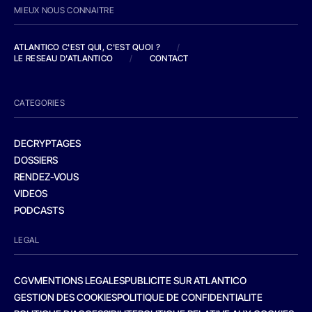
MIEUX NOUS CONNAITRE
ATLANTICO C'EST QUI, C'EST QUOI ?
/
LE RESEAU D'ATLANTICO
/
CONTACT
CATEGORIES
DECRYPTAGES
DOSSIERS
RENDEZ-VOUS
VIDEOS
PODCASTS
LEGAL
CGV
MENTIONS LEGALES
PUBLICITE SUR ATLANTICO
GESTION DES COOKIES
POLITIQUE DE CONFIDENTIALITE