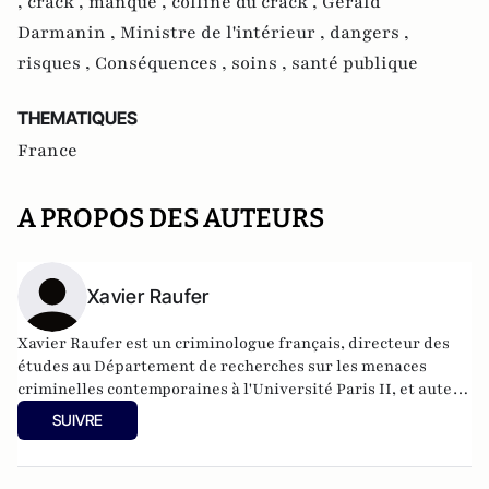
,
crack ,
manque ,
colline du crack ,
Gérald
Darmanin ,
Ministre de l'intérieur ,
dangers ,
risques ,
Conséquences ,
soins ,
santé publique
THEMATIQUES
France
A PROPOS DES AUTEURS
Xavier Raufer
Xavier Raufer est un criminologue français, directeur des
études au Département de recherches sur les menaces
criminelles contemporaines à l'
Université Paris II
, et auteur
de nombreux ouvrages sur le sujet. Dernier en date:
La
SUIVRE
criminalité organisée dans le chaos mondial : mafias,
triades, cartels, clans
. Il est directeur d'études, pôle
sécurité-défense-criminologie du Conservatoire National