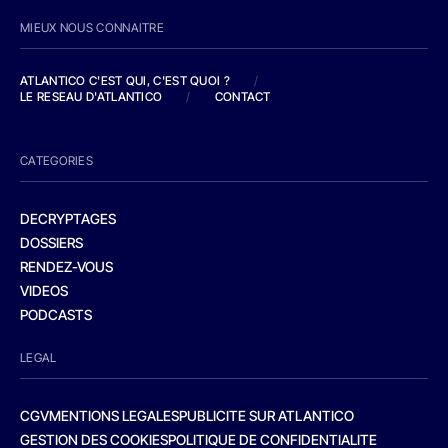
MIEUX NOUS CONNAITRE
ATLANTICO C'EST QUI, C'EST QUOI ?
/
LE RESEAU D'ATLANTICO
/
CONTACT
CATEGORIES
DECRYPTAGES
DOSSIERS
RENDEZ-VOUS
VIDEOS
PODCASTS
LEGAL
CGV
MENTIONS LEGALES
PUBLICITE SUR ATLANTICO
GESTION DES COOKIES
POLITIQUE DE CONFIDENTIALITE