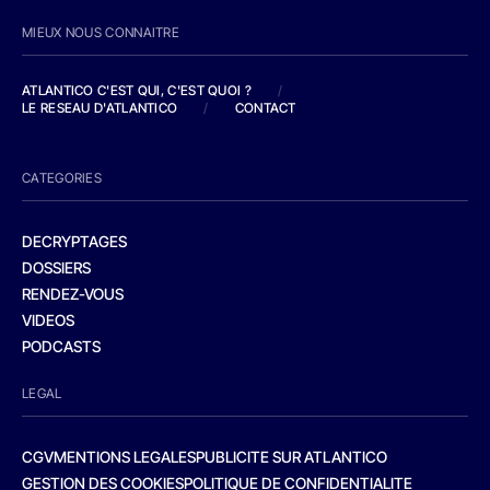
MIEUX NOUS CONNAITRE
ATLANTICO C'EST QUI, C'EST QUOI ?
/
LE RESEAU D'ATLANTICO
/
CONTACT
CATEGORIES
DECRYPTAGES
DOSSIERS
RENDEZ-VOUS
VIDEOS
PODCASTS
LEGAL
CGV
MENTIONS LEGALES
PUBLICITE SUR ATLANTICO
GESTION DES COOKIES
POLITIQUE DE CONFIDENTIALITE