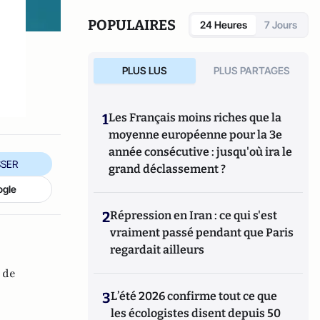
manipule beaucoup, beaucoup de
documents".
POPULAIRES
24 Heures
7 Jours
PLUS LUS
PLUS PARTAGES
1
Les Français moins riches que la
moyenne européenne pour la 3e
année consécutive : jusqu'où ira le
SER
grand déclassement ?
ogle
2
Répression en Iran : ce qui s'est
vraiment passé pendant que Paris
regardait ailleurs
 de
3
L’été 2026 confirme tout ce que
les écologistes disent depuis 50