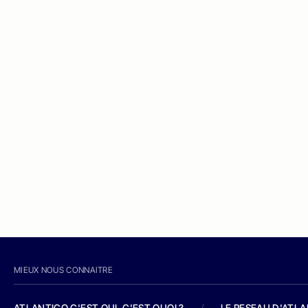
MIEUX NOUS CONNAITRE
ATLANTICO C'EST QUI, C'EST QUOI ?
/
LE RESEAU D'ATL