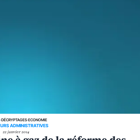
E
›
DÉCRYPTAGES
›
ECONOMIE
URS ADMINISTRATIVES
22 janvier 2014