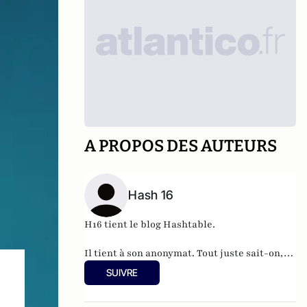
A PROPOS DES AUTEURS
Hash 16
H16 tient le blog
Hashtable
.
Il tient à son anonymat. Tout juste sait-on,
qu'à 37 ans, cet informaticien à l'humour
SUIVRE
acerbe habite en Belgique et travaille pour
"une grosse boutique qui produit, gère et