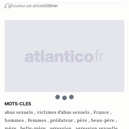
Écoutez cet article
0:00min
MOTS-CLES
abus sexuels ,
victimes d'abus sexuels ,
France ,
hommes ,
Femmes ,
prédateur ,
père ,
beau-père ,
mère ,
belle-mère ,
agression ,
agression sexuelle ,