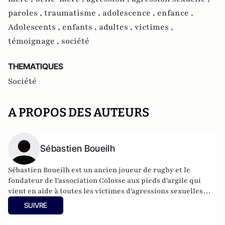
paroles ,
traumatisme ,
adolescence ,
enfance ,
Adolescents ,
enfants ,
adultes ,
victimes ,
témoignage ,
société
THEMATIQUES
Société
A PROPOS DES AUTEURS
Sébastien Boueilh
Sébastien Boueilh est un ancien joueur de rugby et le
fondateur de l'association
Colosse aux pieds d'argile
qui
vient en aide à toutes les victimes d'agressions sexuelles
dans le milieu du sport. Il a publié "Le Colosse aux pieds
SUIVRE
d'argile" aux éditions Michel Lafon.