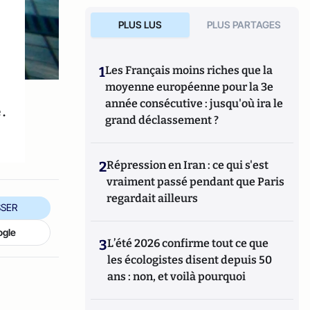
PLUS LUS
PLUS PARTAGES
e
1
Les Français moins riches que la
moyenne européenne pour la 3e
année consécutive : jusqu'où ira le
.
grand déclassement ?
2
Répression en Iran : ce qui s'est
vraiment passé pendant que Paris
regardait ailleurs
SER
ogle
3
L’été 2026 confirme tout ce que
les écologistes disent depuis 50
ans : non, et voilà pourquoi