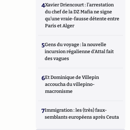
4
Xavier Driencourt : l’arrestation
du chef de la DZ Mafia ne signe
qu’une vraie-fausse détente entre
Paris et Alger
5
Gens du voyage : la nouvelle
incursion régalienne d'Attal fait
des vagues
6
Et Dominique de Villepin
accoucha du villepino-
macronisme
7
Immigration : les (très) faux-
semblants européens après Ceuta