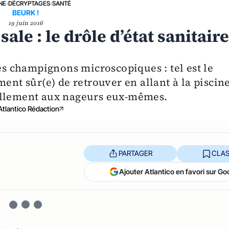
NE
›
DÉCRYPTAGES
›
SANTÉ
BEURK !
19 juin 2016
 sale : le drôle d’état sanitair
res champignons microscopiques : tel est le
ent sûr(e) de retrouver en allant à la piscine
ellement aux nageurs eux-mêmes.
Atlantico Rédaction
PARTAGER
CLAS
Ajouter Atlantico en favori sur Go