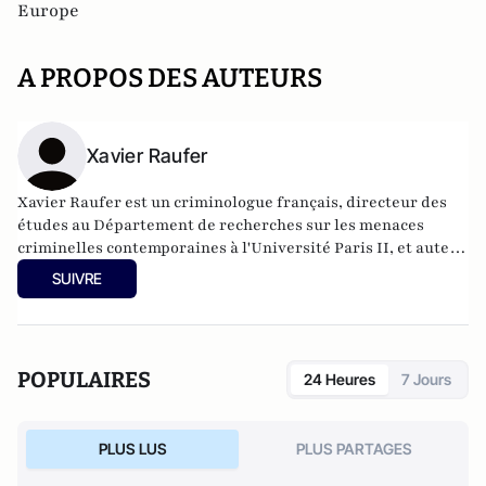
Europe
A PROPOS DES AUTEURS
Xavier Raufer
Xavier Raufer est un criminologue français, directeur des
études au Département de recherches sur les menaces
criminelles contemporaines à l'
Université Paris II
, et auteur
de nombreux ouvrages sur le sujet. Dernier en date:
La
SUIVRE
criminalité organisée dans le chaos mondial : mafias,
triades, cartels, clans
. Il est directeur d'études, pôle
sécurité-défense-criminologie du Conservatoire National
des Arts et Métiers.
POPULAIRES
24 Heures
7 Jours
PLUS LUS
PLUS PARTAGES