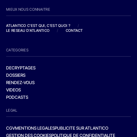
MIEUX NOUS CONNAITRE
ATLANTICO C'EST QUI, C'EST QUOI ?
/
LE RESEAU D'ATLANTICO
/
CONTACT
CATEGORIES
DECRYPTAGES
DOSSIERS
RENDEZ-VOUS
VIDEOS
PODCASTS
LEGAL
CGV
MENTIONS LEGALES
PUBLICITE SUR ATLANTICO
GESTION DES COOKIES
POLITIQUE DE CONFIDENTIALITE