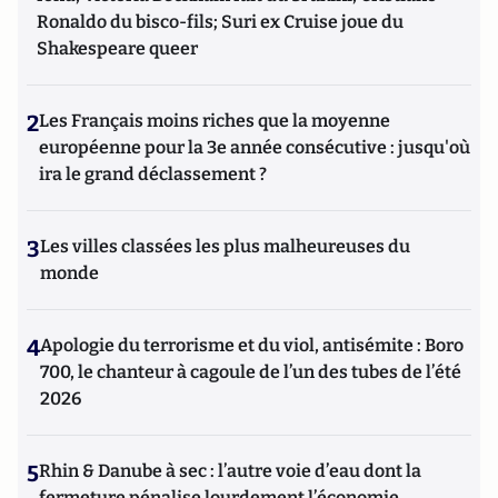
Ronaldo du bisco-fils; Suri ex Cruise joue du
Shakespeare queer
2
Les Français moins riches que la moyenne
européenne pour la 3e année consécutive : jusqu'où
ira le grand déclassement ?
3
Les villes classées les plus malheureuses du
monde
4
Apologie du terrorisme et du viol, antisémite : Boro
700, le chanteur à cagoule de l’un des tubes de l’été
2026
5
Rhin & Danube à sec : l’autre voie d’eau dont la
fermeture pénalise lourdement l’économie