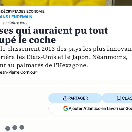
E
›
DÉCRYPTAGES
›
ECONOMIE
ANS LENDEMAIN
9 octobre 2013
ses qui auraient pu tout
upé le coche
le classement 2013 des pays les plus innovan
rrière les Etats-Unis et le Japon. Néanmoins,
nt au palmarès de l'Hexagone.
ean-Pierre Corniou
PARTAGER
CLAS
Ajouter Atlantico en favori sur Go