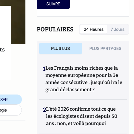
cohabitation est-elle possible ?
" (2012).
SUIVRE
POPULAIRES
24 Heures
7 Jours
ts
PLUS LUS
PLUS PARTAGES
1
Les Français moins riches que la
moyenne européenne pour la 3e
année consécutive : jusqu'où ira le
grand déclassement ?
SER
2
L’été 2026 confirme tout ce que
ogle
les écologistes disent depuis 50
ans : non, et voilà pourquoi