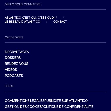
MIEUX NOUS CONNAITRE
ATLANTICO C'EST QUI, C'EST QUOI ?
/
LE RESEAU D'ATLANTICO
/
CONTACT
CATEGORIES
DECRYPTAGES
DOSSIERS
RENDEZ-VOUS
VIDEOS
PODCASTS
LEGAL
CGV
MENTIONS LEGALES
PUBLICITE SUR ATLANTICO
GESTION DES COOKIES
POLITIQUE DE CONFIDENTIALITE