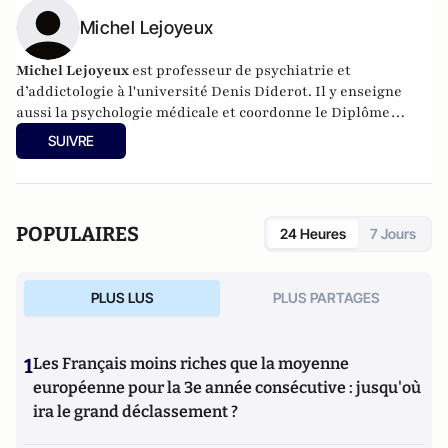
Michel Lejoyeux
Michel Lejoyeux
est professeur de psychiatrie et
d’addictologie à l'université Denis Diderot. Il y enseigne
aussi la psychologie médicale et coordonne le Diplôme
d’études spécialisé en addictologie. Il est chef de service de
SUIVRE
psychiatrie et d’addictologie de l’hôpital Bichat et de Maison
Blanche. Michel Lejoyeux est Président d’honneur de la
Société Française d’Alcoologie et président en titre du
Syndicat des Médecins des hôpitaux de Paris. Il a écrit aux
POPULAIRES
24 Heures
7 Jours
Editions Plon est
Réveillez vos désirs
et
Tout déprimé est un
bien portant qui s'ignore
aux Editions Jean-Claude Lattès.
PLUS LUS
PLUS PARTAGES
1
Les Français moins riches que la moyenne
européenne pour la 3e année consécutive : jusqu'où
ira le grand déclassement ?