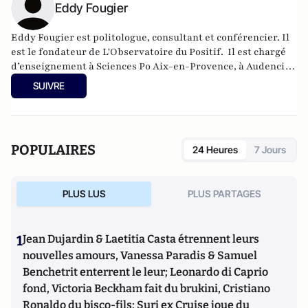
Eddy Fougier
Eddy Fougier est politologue, consultant et conférencier. Il
est le fondateur de L'Observatoire du Positif.
Il est chargé
d’enseignement à Sciences Po Aix-en-Provence, à Audencia
Business School (Nantes) et à l’Institut supérieur de
SUIVRE
formation au journalisme (ISFJ, Paris).
POPULAIRES
24 Heures
7 Jours
PLUS LUS
PLUS PARTAGES
1
Jean Dujardin & Laetitia Casta étrennent leurs
nouvelles amours, Vanessa Paradis & Samuel
Benchetrit enterrent le leur; Leonardo di Caprio
fond, Victoria Beckham fait du brukini, Cristiano
Ronaldo du bisco-fils; Suri ex Cruise joue du