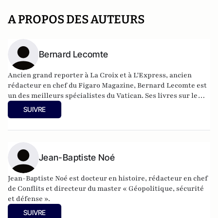
A PROPOS DES AUTEURS
Bernard Lecomte
Ancien grand reporter à La Croix et à L'Express, ancien
rédacteur en chef du Figaro Magazine, Bernard Lecomte est
un des meilleurs spécialistes du Vatican. Ses livres sur le
sujet font autorité, notamment sa biographie de Jean-Paul II
SUIVRE
qui fut un succès mondial. Il a publié
Tous les secrets du
Vatican
chez Perrin et
France-Vatican : Deux siècles de
guerre secrète
(Perrin, 2024).
Jean-Baptiste Noé
Jean-Baptiste Noé est docteur en histoire, rédacteur en chef
de Conflits et directeur du master « Géopolitique, sécurité
et défense ».
SUIVRE