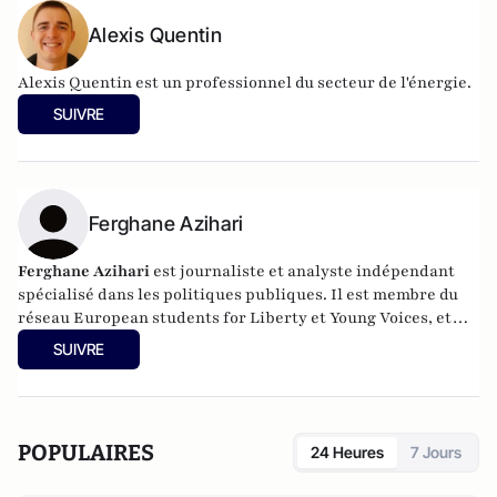
Alexis Quentin
Alexis Quentin est un professionnel du secteur de l'énergie.
SUIVRE
Ferghane Azihari
Ferghane Azihari
est journaliste et analyste indépendant
spécialisé dans les politiques publiques. Il est membre du
réseau European students for Liberty et Young Voices, et
collabore régulièrement avec divers médias et think tanks
SUIVRE
libéraux français et américains. Il vient de publier
L'Islam
contre la modernité,
aux éditions La Cité, 2026.
POPULAIRES
24 Heures
7 Jours