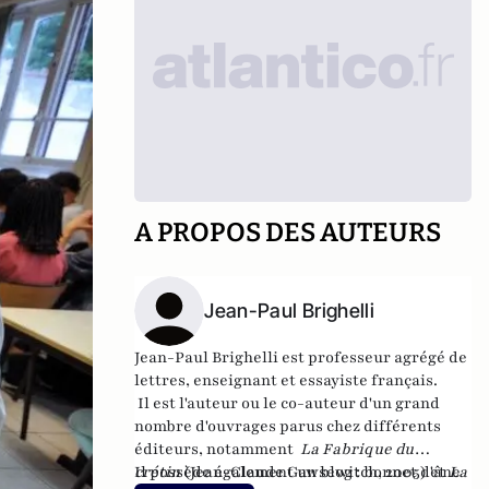
A PROPOS DES AUTEURS
Jean-Paul Brighelli
Jean-Paul Brighelli est professeur agrégé de
lettres, enseignant et essayiste français.
Il est l'auteur ou le co-auteur d'un grand
nombre d'ouvrages parus chez différents
éditeurs, notamment
La Fabrique du
crétin
Il possède également un blog :
(Jean-Claude Gawsewitch, 2005) et
bonnet d'âne
La