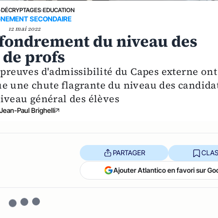
›
DÉCRYPTAGES
›
EDUCATION
GNEMENT SECONDAIRE
12 mai 2022
effondrement du niveau des
 de profs
épreuves d'admissibilité du Capes externe ont
e une chute flagrante du niveau des candidat
niveau général des élèves
Jean-Paul Brighelli
PARTAGER
CLAS
Ajouter Atlantico en favori sur Go