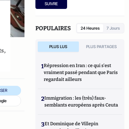
société pornographique
(Bourin, 2012)
SUIVRE
POPULAIRES
24 Heures
7 Jours
PLUS LUS
PLUS PARTAGES
s,
1
Répression en Iran : ce qui s'est
vraiment passé pendant que Paris
regardait ailleurs
SER
2
Immigration : les (très) faux-
ogle
semblants européens après Ceuta
3
Et Dominique de Villepin