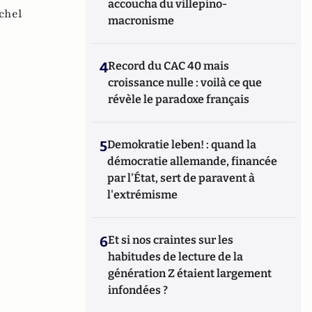
accoucha du villepino-
chel
macronisme
4
Record du CAC 40 mais
croissance nulle : voilà ce que
révèle le paradoxe français
5
Demokratie leben! : quand la
démocratie allemande, financée
par l'État, sert de paravent à
l'extrémisme
6
Et si nos craintes sur les
habitudes de lecture de la
génération Z étaient largement
infondées ?