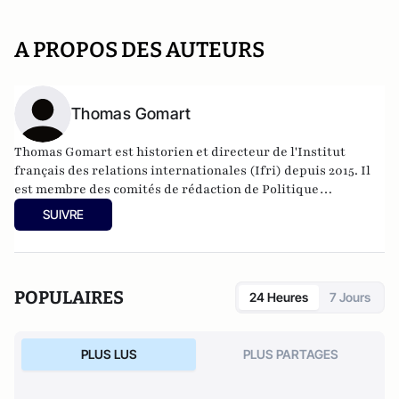
A PROPOS DES AUTEURS
Thomas Gomart
Thomas Gomart est historien et directeur de l'Institut
français des relations internationales (Ifri) depuis 2015. Il
est membre des comités de rédaction de Politique
étrangère, de la Revue des deux mondes et d'Etudes dont il
SUIVRE
assure la chronique internationale. Il a récemment publié
"L'affolement du monde : 10 enjeux géopolitiques" aux
éditions Tallandier. Pour cet ouvrage, il a reçu le Prix du
livre géopolitique 2019, le 18 juin, par Jean-Yves Le Drian.
POPULAIRES
24 Heures
7 Jours
PLUS LUS
PLUS PARTAGES