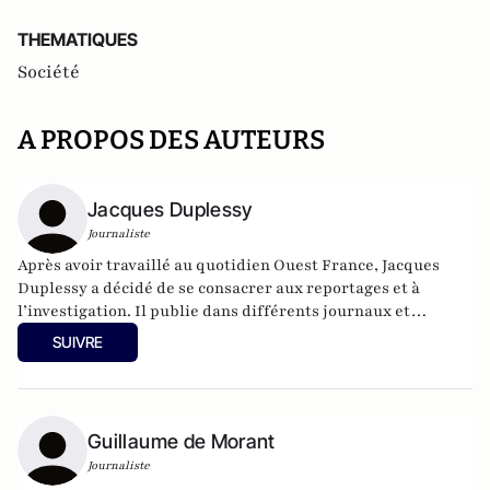
THEMATIQUES
Société
A PROPOS DES AUTEURS
Jacques Duplessy
Journaliste
Après avoir travaillé au quotidien Ouest France, Jacques
Duplessy a décidé de se consacrer aux reportages et à
l’investigation. Il publie dans différents journaux et
magazine, dont Paris Match, VSD, Le Canard Enchaîné, Le
SUIVRE
Point. Auditeur de l’Institut des Hautes Etudes de Défense
Nationale (IHEDN), il a été conseiller éditorial du
livre Libérez Tombouctou, journal de guerre au
Mali(Tallandier, 2015).
Guillaume de Morant
Journaliste