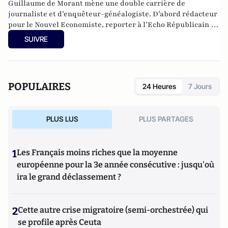
Guillaume de Morant mène une double carrière de
journaliste et d’enquêteur-généalogiste. D’abord rédacteur
pour le Nouvel Economiste, reporter à l’Echo Républicain de
Chartres, puis rédacteur en chef de Généalogie Magazine, il
SUIVRE
se consacre depuis 2008 à des sujets de société pour Paris
Match, Jeune Afrique, Témoignage Chrétien. Il contribue
aux enquêtes du Canard Enchaîné et du Point.
POPULAIRES
24 Heures
7 Jours
PLUS LUS
PLUS PARTAGES
1
Les Français moins riches que la moyenne
européenne pour la 3e année consécutive : jusqu'où
ira le grand déclassement ?
2
Cette autre crise migratoire (semi-orchestrée) qui
se profile après Ceuta