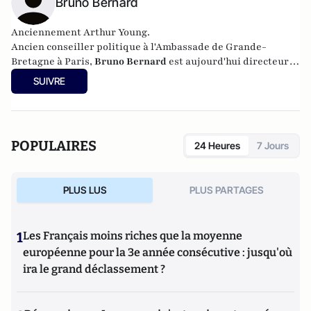
Bruno Bernard
Anciennement Arthur Young.
Ancien conseiller politique à l'Ambassade de Grande-
Bretagne à Paris,
Bruno Bernard
est aujourd'hui directeur-
adjoint de cabinet à la mairie du IXème arrondissement de
SUIVRE
Paris.
POPULAIRES
24 Heures
7 Jours
PLUS LUS
PLUS PARTAGES
1
Les Français moins riches que la moyenne
européenne pour la 3e année consécutive : jusqu'où
ira le grand déclassement ?