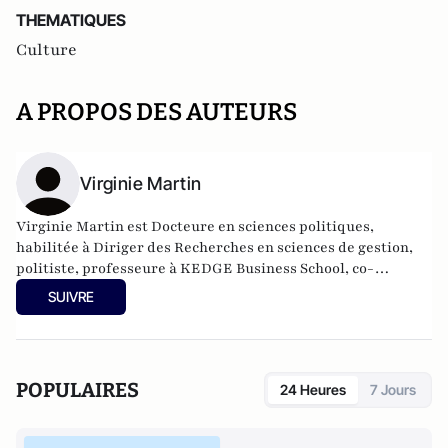
THEMATIQUES
Culture
A PROPOS DES AUTEURS
Virginie Martin
Virginie Martin est Docteure en sciences politiques,
habilitée à Diriger des Recherches en sciences de gestion,
politiste, professeure à KEDGE Business School, co-
responsable du comité scientifique de la Revue Politique et
SUIVRE
Parlementaire.
POPULAIRES
24 Heures
7 Jours