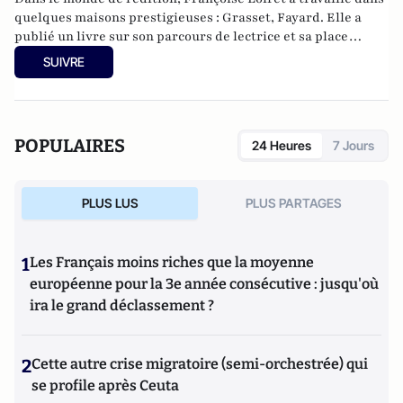
quelques maisons prestigieuses : Grasset, Fayard. Elle a
publié un livre sur son parcours de lectrice et sa place
amusante d’hôtesse d’accueil relatant les coulisses de la
SUIVRE
fabrication d’un livre : De la lecture à l'écriture, dans les
couloirs des maisons d'édition (éd. Orizons).
POPULAIRES
24 Heures
7 Jours
PLUS LUS
PLUS PARTAGES
1
Les Français moins riches que la moyenne
européenne pour la 3e année consécutive : jusqu'où
ira le grand déclassement ?
2
Cette autre crise migratoire (semi-orchestrée) qui
se profile après Ceuta