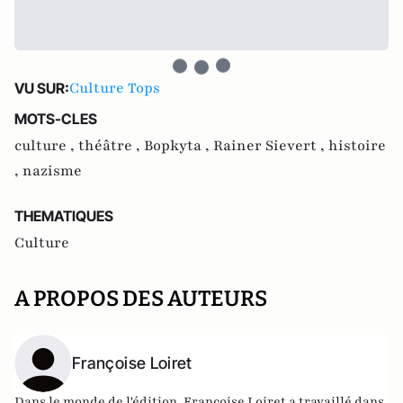
Culture Tops
VU SUR:
MOTS-CLES
culture ,
théâtre ,
Bopkyta ,
Rainer Sievert ,
histoire
,
nazisme
THEMATIQUES
Culture
A PROPOS DES AUTEURS
Françoise Loiret
Dans le monde de l'édition, Françoise Loiret a travaillé dans