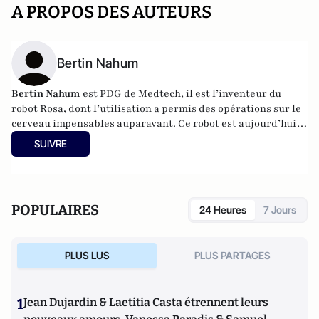
A PROPOS DES AUTEURS
Bertin Nahum
Bertin Nahum
est PDG de Medtech, il est l’inventeur du
robot Rosa, dont l’utilisation a permis des opérations sur le
cerveau impensables auparavant. Ce robot est aujourd’hui
utilisé dans une quinzaine de centres médicaux à travers le
SUIVRE
monde notamment à Cleveland, Montréal, Paris, Strasbourg,
Rome et Pékin.
POPULAIRES
24 Heures
7 Jours
PLUS LUS
PLUS PARTAGES
1
Jean Dujardin & Laetitia Casta étrennent leurs