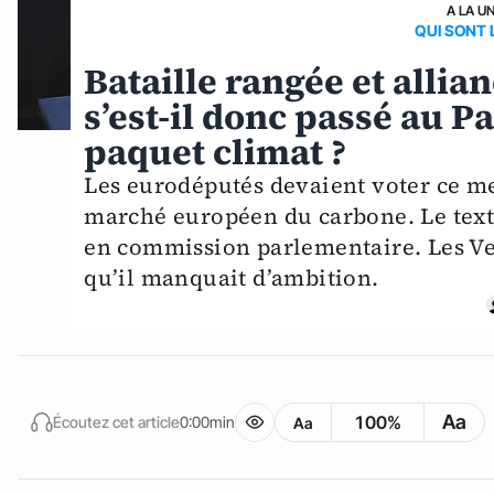
A LA U
QUI SONT 
Bataille rangée et allia
s’est-il donc passé au 
paquet climat ?
Les eurodéputés devaient voter ce me
marché européen du carbone. Le texte 
en commission parlementaire. Les Ver
qu’il manquait d’ambition.
Aa
100%
Écoutez cet article
0:00min
Aa