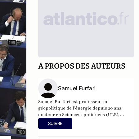
A PROPOS DES AUTEURS
Samuel Furfari
Samuel Furfari est professeur en
géopolitique de l’énergie depuis 20 ans,
docteur en Sciences appliquées (ULB),
ingénieur polytechnicien (ULB). Il a été
SUIVRE
durant trente-six ans haut fonctionnaire à la
Direction générale de l'énergie de la