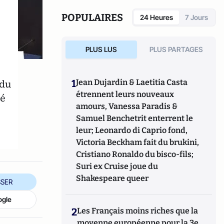
Commission européenne. Auteur de 18
livres.
POPULAIRES
24 Heures
7 Jours
PLUS LUS
PLUS PARTAGES
 du
1
Jean Dujardin & Laetitia Casta
étrennent leurs nouveaux
yé
amours, Vanessa Paradis &
Samuel Benchetrit enterrent le
leur; Leonardo di Caprio fond,
Victoria Beckham fait du brukini,
Cristiano Ronaldo du bisco-fils;
Suri ex Cruise joue du
Shakespeare queer
SER
ogle
2
Les Français moins riches que la
moyenne européenne pour la 3e