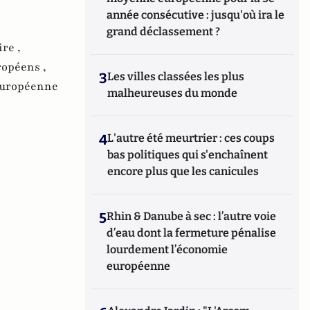
année consécutive : jusqu'où ira le
grand déclassement ?
re ,
ropéens ,
3
Les villes classées les plus
uropéenne
malheureuses du monde
4
L'autre été meurtrier : ces coups
bas politiques qui s'enchaînent
encore plus que les canicules
5
Rhin & Danube à sec : l’autre voie
d’eau dont la fermeture pénalise
lourdement l’économie
européenne