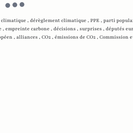
climatique ,
dérèglement climatique ,
PPE ,
parti populai
e ,
empreinte carbone ,
décisions ,
surprises ,
députés eu
opéen ,
alliances ,
CO2 ,
émissions de CO2 ,
Commission e