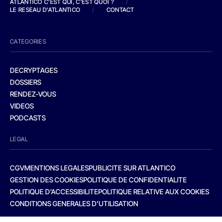
ATLANTICO C'EST QUI, C'EST QUOI ?
/
LE RESEAU D'ATLANTICO
/
CONTACT
CATEGORIES
DECRYPTAGES
DOSSIERS
RENDEZ-VOUS
VIDEOS
PODCASTS
LEGAL
CGV
MENTIONS LEGALES
PUBLICITE SUR ATLANTICO
GESTION DES COOKIES
POLITIQUE DE CONFIDENTIALITE
POLITIQUE D’ACCESSIBILITE
POLITIQUE RELATIVE AUX COOKIES
CONDITIONS GENERALES D’UTILISATION