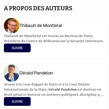
A PROPOS DES AUTEURS
Thibault de Montbrial
Thibault de Montbrial est Avocat au Barreau de Paris,
Président du Centre de Réflexion sur la Sécurité Intérieure.
SUIVRE
Gérald Pandelon
Avocat à la Cour d'appel de Paris et à la Cour Pénale
Internationale de la Haye,
Gérald Pandelon
est docteur en
droit pénal et docteur en sciences politiques, discipline qu'il
a enseignée pendant 15 ans. Gérald Pandelon est Président
SUIVRE
de l'Association française des professionnels de la justice et