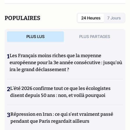
du droit (AJPD). Diplômé de Sciences-Po, il est également
chargé d'enseignement. Il est l'auteur de
"Inquisition
française" (Editions Reinharc,
2025),
L'aveu en matière
POPULAIRES
24 Heures
7 Jours
pénale
; publié aux éditions Valensin (2015),
La face cachée
de la justice
(Editions Valensin, 2016),
Que sais-je sur le
métier d'avocat en France
(PUF, 2017) et
La France des
PLUS LUS
PLUS PARTAGES
caïds
(Max Milo, 2020).
1
Les Français moins riches que la moyenne
européenne pour la 3e année consécutive : jusqu'où
ira le grand déclassement ?
2
L’été 2026 confirme tout ce que les écologistes
disent depuis 50 ans : non, et voilà pourquoi
3
Répression en Iran : ce qui s'est vraiment passé
pendant que Paris regardait ailleurs