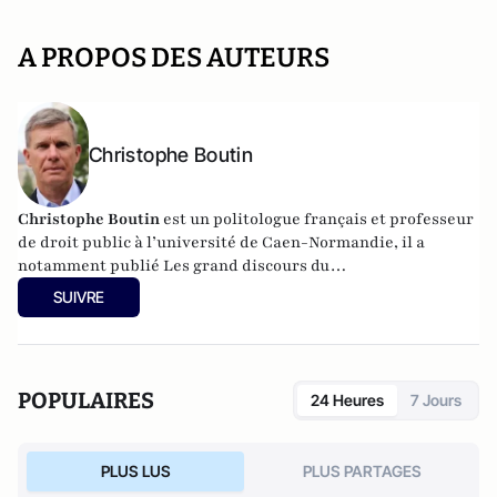
A PROPOS DES AUTEURS
Christophe Boutin
Christophe Boutin
est un politologue français et professeur
de droit public à l’université de Caen-Normandie, il a
notamment publié
Les grand discours du
XXe siècle
(Flammarion 2009) et co-dirigé
Le dictionnaire
SUIVRE
du conservatisme
(Cerf 2017), le
Le dictionnaire des
populismes
(Cerf 2019) et
Le dictionnaire du progressisme
(Seuil 2022). Christophe Boutin est membre de la Fondation
du Pont-Neuf.
POPULAIRES
24 Heures
7 Jours
PLUS LUS
PLUS PARTAGES