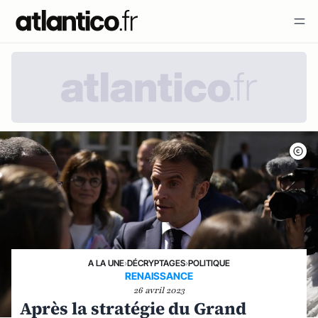
A LA UNE
›
DÉCRYPTAGES
›
POLITIQUE
RENAISSANCE
26 avril 2023
Après la stratégie du Grand