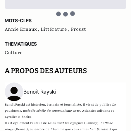
MOTS-CLES
Annie Ernaux ,
Littérature ,
Proust
THEMATIQUES
Culture
A PROPOS DES AUTEURS
Benoît Rayski
Benoît Rayski
est historien, écrivain et journaliste. Il vient de publier
Le
avec
gauchisme, maladie sénile du communisme
Atlantico Editions et
Eyrolles E-books.
Il est également l'auteur de
Là où vont les cigognes
(Ramsay),
L'affiche
rouge
(Denoël), ou encore de
L'homme que vous aimez haïr
(Grasset)
qui