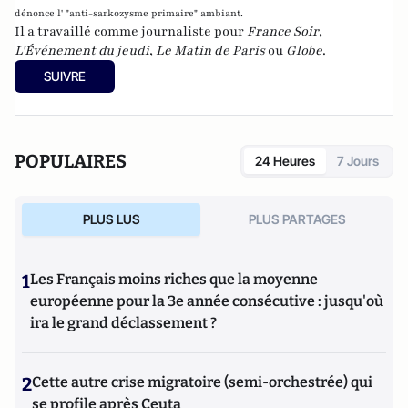
dénonce l' "anti-sarkozysme primaire" ambiant.
Il a travaillé comme journaliste pour
France Soir
,
L'Événement du jeudi
,
Le Matin de Paris
ou
Globe
.
SUIVRE
POPULAIRES
24 Heures
7 Jours
PLUS LUS
PLUS PARTAGES
1
Les Français moins riches que la moyenne
européenne pour la 3e année consécutive : jusqu'où
ira le grand déclassement ?
2
Cette autre crise migratoire (semi-orchestrée) qui
se profile après Ceuta