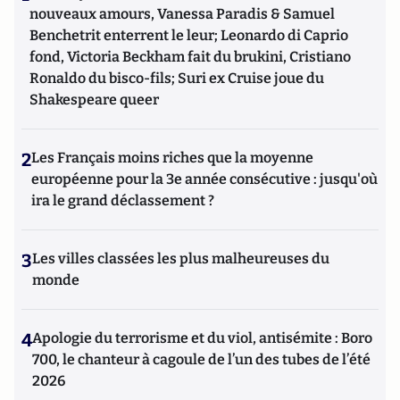
stratégies d’influence, ainsi que l'impact des ingérences
nouveaux amours, Vanessa Paradis & Samuel
malveillantes et des actions d’espionnage dans la sphère
Benchetrit enterrent le leur; Leonardo di Caprio
économique. Il enseigne également à l'IHEMI (L'institut des
fond, Victoria Beckham fait du brukini, Cristiano
Hautes Etudes du Ministère de l'Intérieur) et à l'IHEDN
Ronaldo du bisco-fils; Suri ex Cruise joue du
(Institut des Hautes Etudes de la Défense Nationale), les
Shakespeare queer
actions d'influence et de contre-ingérence, les stratégies
d'attaques subversives adverses contre les entreprises, au
sein des prestigieux cycles de formation en Intelligence
2
Les Français moins riches que la moyenne
Stratégique de ces deux instituts. Il a également enseigné la
européenne pour la 3e année consécutive : jusqu'où
Géopolitique des Médias et de l'internet à l’IFP (Institut
Française de Presse) de l’université Paris 2 Panthéon-Assas,
ira le grand déclassement ?
pour le Master recherche « Médias et Mondialisation ».
Franck DeCloquement est le coauteur du « Petit traité
d’attaques subversives contre les entreprises - Théorie et
3
Les villes classées les plus malheureuses du
pratique de la contre ingérence économique », paru chez
monde
CHIRON. Egalement l'auteur du chapitre cinq sur « la
protection de l'information en ligne » du « Manuel
d'intelligence économique » paru en 2020 aux Presses
4
Apologie du terrorisme et du viol, antisémite : Boro
Universitaires de France (PUF).
700, le chanteur à cagoule de l’un des tubes de l’été
2026