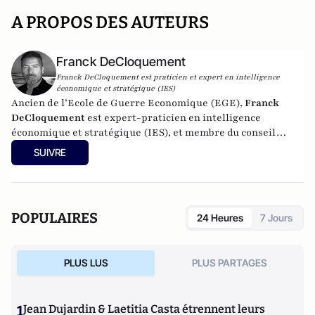
A PROPOS DES AUTEURS
Franck DeCloquement
Franck DeCloquement est praticien et expert en intelligence
économique et stratégique (IES)
Ancien de l’Ecole de Guerre Economique (EGE),
Franck
DeCloquement
est expert-praticien en intelligence
économique et stratégique (IES), et membre du conseil
scientifique de l’Institut d’Études de Géopolitique
SUIVRE
Appliquée - EGA. Il intervient comme conseil en appui aux
directions d'entreprises implantées en France et à
l'international, dans des environnements concurrentiels et
complexes. Membre du CEPS, de la CyberTaskforce et du
POPULAIRES
24 Heures
7 Jours
Cercle K2, il est aussi spécialiste des problématiques ayant
trait à l'impact des nouvelles technologies et du cyber, sur
les écosystèmes économique et sociaux. Mais également, sur
PLUS LUS
PLUS PARTAGES
la prégnance des conflits géoéconomiques et des ingérences
extérieures déstabilisantes sur les Etats européens.
Professeur à l'IRIS (l’Institut de Relations Internationales
1
Jean Dujardin & Laetitia Casta étrennent leurs
et Stratégiques), il y enseigne l'intelligence économique, les