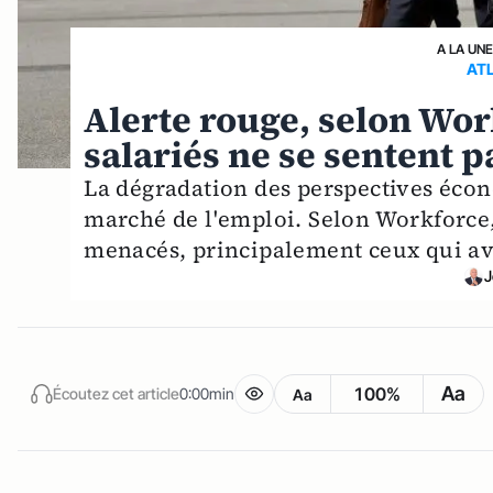
A LA UN
AT
Alerte rouge, selon Work
salariés ne se sentent p
La dégradation des perspectives éco
marché de l'emploi. Selon Workforce, 
menacés, principalement ceux qui avai
J
Aa
100%
Écoutez cet article
0:00min
Aa