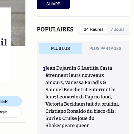
SUIVRE
POPULAIRES
24 Heures
7 Jours
il
PLUS LUS
PLUS PARTAGES
1
Jean Dujardin & Laetitia Casta
étrennent leurs nouveaux
amours, Vanessa Paradis &
Samuel Benchetrit enterrent le
leur; Leonardo di Caprio fond,
SER
Victoria Beckham fait du brukini,
Cristiano Ronaldo du bisco-fils;
ogle
Suri ex Cruise joue du
Shakespeare queer