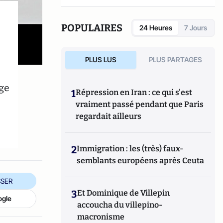
POPULAIRES
24 Heures
7 Jours
PLUS LUS
PLUS PARTAGES
ge
1
Répression en Iran : ce qui s'est
vraiment passé pendant que Paris
regardait ailleurs
2
Immigration : les (très) faux-
semblants européens après Ceuta
SER
3
Et Dominique de Villepin
ogle
accoucha du villepino-
macronisme