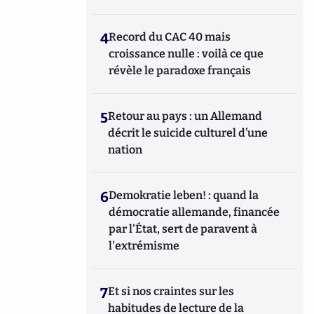
4
Record du CAC 40 mais
croissance nulle : voilà ce que
révèle le paradoxe français
5
Retour au pays : un Allemand
décrit le suicide culturel d’une
nation
6
Demokratie leben! : quand la
démocratie allemande, financée
par l'État, sert de paravent à
l'extrémisme
7
Et si nos craintes sur les
habitudes de lecture de la