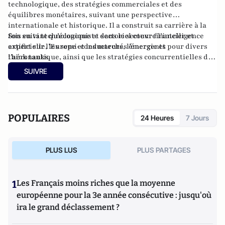
technologique, des stratégies commerciales et des
équilibres monétaires, suivant une perspective
internationale et historique. Il a construit sa carrière à la
fois en tant qu’économiste dans le secteur financier et
Son suivi technologique et sectoriel couvre l’intelligence
expert sur l’Europe et les marchés émergents pour divers
artificielle, les semi-conducteurs, l’énergie et
think tanks.
l’aéronautique, ainsi que les stratégies concurrentielles des
grandes puissances dans ces domaines. Ingénieur de l’ISAE-
SUIVRE
Supaéro, il est également titulaire d’un master de l’École
d’économie de Toulouse et d’un doctorat de l’EHESS.
POPULAIRES
24 Heures
7 Jours
PLUS LUS
PLUS PARTAGES
1
Les Français moins riches que la moyenne
européenne pour la 3e année consécutive : jusqu'où
ira le grand déclassement ?