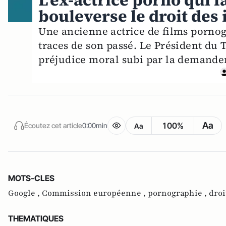
L'ex-actrice porno qui 
bouleverse le droit des
Une ancienne actrice de films pornogr
traces de son passé. Le Président du 
préjudice moral subi par la demande
Aa
100%
Écoutez cet article
0:00min
Aa
MOTS-CLES
Google ,
Commission européenne ,
pornographie ,
droi
THEMATIQUES