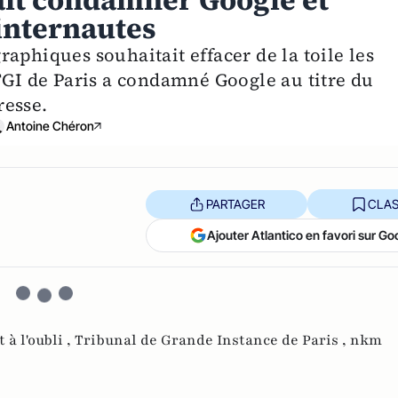
fait condamner Google et
 internautes
aphiques souhaitait effacer de la toile les
TGI de Paris a condamné Google au titre du
resse.
Antoine Chéron
PARTAGER
CLAS
Ajouter Atlantico en favori sur Go
t à l'oubli ,
Tribunal de Grande Instance de Paris ,
nkm