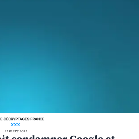
NE
›
DÉCRYPTAGES
›
FRANCE
XXX
21 mars 2012