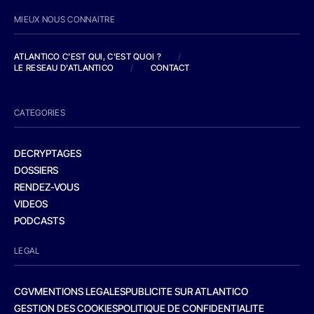
MIEUX NOUS CONNAITRE
ATLANTICO C'EST QUI, C'EST QUOI ?
/
LE RESEAU D'ATLANTICO
/
CONTACT
CATEGORIES
DECRYPTAGES
DOSSIERS
RENDEZ-VOUS
VIDEOS
PODCASTS
LEGAL
CGV
MENTIONS LEGALES
PUBLICITE SUR ATLANTICO
GESTION DES COOKIES
POLITIQUE DE CONFIDENTIALITE