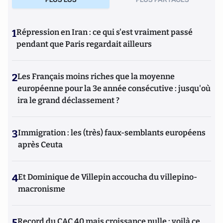
1
Répression en Iran : ce qui s'est vraiment passé
pendant que Paris regardait ailleurs
2
Les Français moins riches que la moyenne
européenne pour la 3e année consécutive : jusqu'où
ira le grand déclassement ?
3
Immigration : les (très) faux-semblants européens
après Ceuta
4
Et Dominique de Villepin accoucha du villepino-
macronisme
5
Record du CAC 40 mais croissance nulle : voilà ce