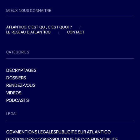
MIEUX NOUS CONNAITRE
ATLANTICO C'EST QUI, C'EST QUOI ?
/
LE RESEAU D'ATLANTICO
/
CONTACT
CATEGORIES
DECRYPTAGES
DOSSIERS
RENDEZ-VOUS
VIDEOS
PODCASTS
LEGAL
CGV
MENTIONS LEGALES
PUBLICITE SUR ATLANTICO
GESTION DES COOKIES
POLITIQUE DE CONFIDENTIALITE