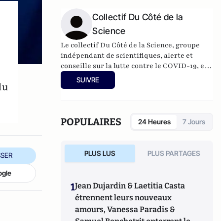
Collectif Du Côté de la
Science
Le collectif Du Côté de la Science, groupe
indépendant de scientifiques, alerte et
conseille sur la lutte contre le COVID-19, et
appelle à ce qu’elle soit fondée sur les
SUIVRE
du
données de la science et débattue avec des
citoyens informés.
POPULAIRES
24 Heures
7 Jours
PLUS LUS
PLUS PARTAGES
SER
ogle
1
Jean Dujardin & Laetitia Casta
étrennent leurs nouveaux
amours, Vanessa Paradis &