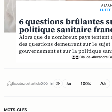
A LA U
LUTTE
6 questions brûlantes su
politique sanitaire fran
Alors que de nombreux pays tentent d
des questions demeurent sur le sujet 
gouvernement et sur la politique sani
Claude-Alexandre G
Aa
100%
Écoutez cet article
0:00min
Aa
MOTS-CLES