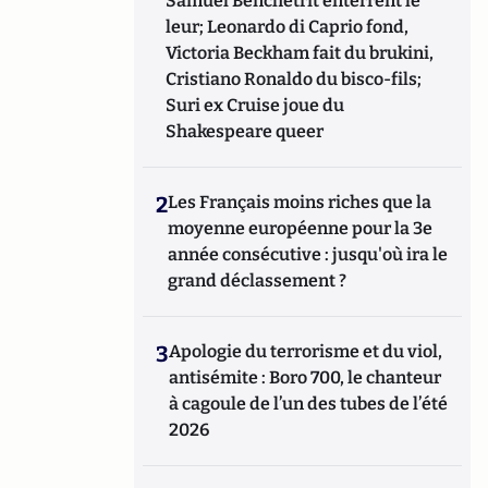
Samuel Benchetrit enterrent le
leur; Leonardo di Caprio fond,
Victoria Beckham fait du brukini,
Cristiano Ronaldo du bisco-fils;
Suri ex Cruise joue du
Shakespeare queer
2
Les Français moins riches que la
moyenne européenne pour la 3e
année consécutive : jusqu'où ira le
grand déclassement ?
3
Apologie du terrorisme et du viol,
antisémite : Boro 700, le chanteur
à cagoule de l’un des tubes de l’été
2026