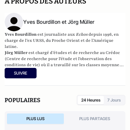
A PROPOS DES AUTEURS
Yves Bourdillon et Jörg Müller
Yves Bourdillon
est journaliste aux
Echos
depuis 1996, en
charge de l’ex URSS, du Proche Orient et de l’Amérique
latine.
Jörg Müller
est chargé d’études et de recherche au Crédoc
(Centre de recherche pour l'étude et l'observation des
conditions de vie) où il a travaillé sur les classes moyennes
européennes.
SUIVRE
POPULAIRES
24 Heures
7 Jours
PLUS LUS
PLUS PARTAGES