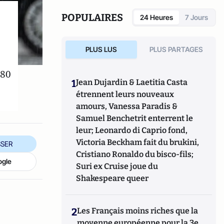
(Michalon, 2013) et
Silver Génération. 10
idées fausses à combattre sur les seniors
POPULAIRES
24 Heures
7 Jours
(Michalon, 2015). Il vient de publier
La
guerre des générations aura-t-elle lieu?
(Calmann-Levy, 2017).
PLUS LUS
PLUS PARTAGES
 80
1
Jean Dujardin & Laetitia Casta
étrennent leurs nouveaux
amours, Vanessa Paradis &
Samuel Benchetrit enterrent le
leur; Leonardo di Caprio fond,
Victoria Beckham fait du brukini,
SER
Cristiano Ronaldo du bisco-fils;
ogle
Suri ex Cruise joue du
Shakespeare queer
2
Les Français moins riches que la
moyenne européenne pour la 3e