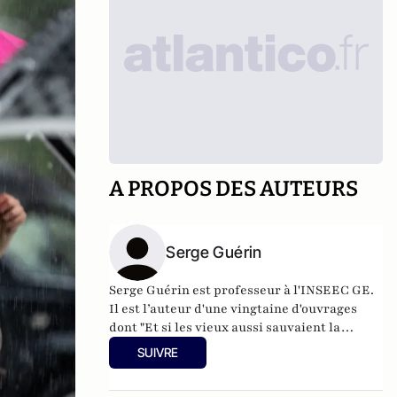
A PROPOS DES AUTEURS
Serge Guérin
Serge Guérin est professeur à l'INSEEC GE.
Il est l’auteur d'une vingtaine d'ouvrages
dont "Et si les vieux aussi sauvaient la
planète ?" (Michalon, 2024),
La nouvelle
SUIVRE
société des seniors
(Michalon 2011),
La
solidarité ça existe... et en plus ça rapporte !