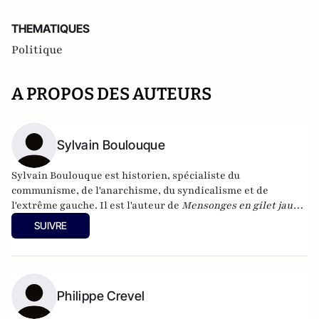
THEMATIQUES
Politique
A PROPOS DES AUTEURS
Sylvain Boulouque
Sylvain Boulouque est historien, spécialiste du
communisme, de l'anarchisme, du syndicalisme et de
l'extrême gauche. Il est l'auteur de
Mensonges en gilet jaune
: Quand les réseaux sociaux et les bobards d'État font
SUIVRE
l'histoire
(Serge Safran éditeur) ou bien encore de
La gauche
radicale : liens, lieux et luttes (2012-2017)
, à la Fondapol
(Fondation pour l'innovation politique).
Philippe Crevel