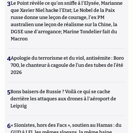
3
Le Point révèle ce qu'on sniffe à l'Elysée, Marianne
que Xavier Niel hacke l'Etat; Le Nobel de la Paix
russe donne une leçon de courage, l'ex PM
australien une leçon de réalisme sur la Chine, la
DGSE une d'arrogance; Marine Tondelier fait du
Macron
4
Apologie du terrorisme et du viol, antisémite : Boro
700, le chanteur à cagoule de l’un des tubes de l’été
2026
5
Bons baisers de Russie ? Voilà ce qui se cache
derrière les attaques aux drones à l'aéroport de
Leipzig
6
« Sionistes, hors des Facs », soutien au Hamas : du
GUD à LFI, les mêmes slogans, la même haine