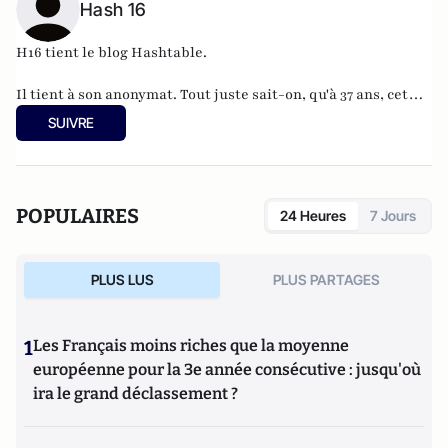
Hash 16
H16 tient le blog
Hashtable
.
Il tient à son anonymat. Tout juste sait-on, qu'à 37 ans, cet
informaticien à l'humour acerbe habite en Belgique et
SUIVRE
travaille pour
"une grosse boutique qui produit, gère et
manipule beaucoup, beaucoup de documents".
POPULAIRES
24 Heures
7 Jours
PLUS LUS
PLUS PARTAGES
1
Les Français moins riches que la moyenne
européenne pour la 3e année consécutive : jusqu'où
ira le grand déclassement ?