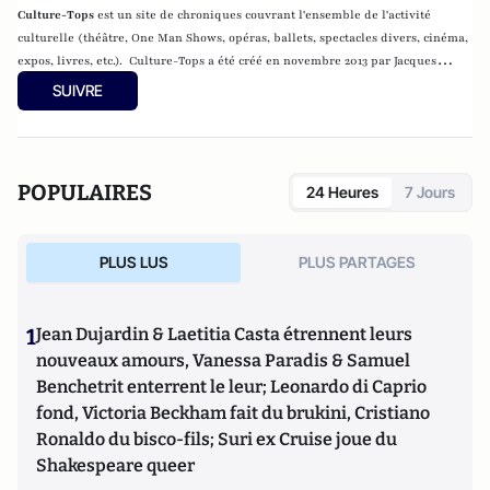
Culture-Tops
est un site de chroniques couvrant l'ensemble de l'activité
culturelle (théâtre, One Man Shows, opéras, ballets, spectacles divers, cinéma,
expos, livres, etc.). Culture-Tops a été créé en novembre 2013 par Jacques
Paugam , journaliste et écrivain, et son fils, Gabriel Lecarpentier-Paugam, 23
SUIVRE
ans, en Master d'école de commerce, et grand amateur de One Man Shows.
POPULAIRES
24 Heures
7 Jours
PLUS LUS
PLUS PARTAGES
1
Jean Dujardin & Laetitia Casta étrennent leurs
nouveaux amours, Vanessa Paradis & Samuel
Benchetrit enterrent le leur; Leonardo di Caprio
fond, Victoria Beckham fait du brukini, Cristiano
Ronaldo du bisco-fils; Suri ex Cruise joue du
Shakespeare queer