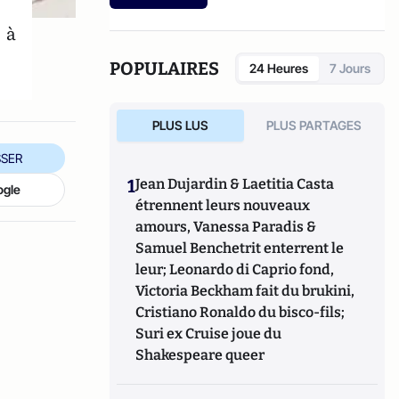
etc.).
 à
POPULAIRES
24 Heures
7 Jours
PLUS LUS
PLUS PARTAGES
SER
1
Jean Dujardin & Laetitia Casta
ogle
étrennent leurs nouveaux
amours, Vanessa Paradis &
Samuel Benchetrit enterrent le
leur; Leonardo di Caprio fond,
Victoria Beckham fait du brukini,
Cristiano Ronaldo du bisco-fils;
Suri ex Cruise joue du
Shakespeare queer