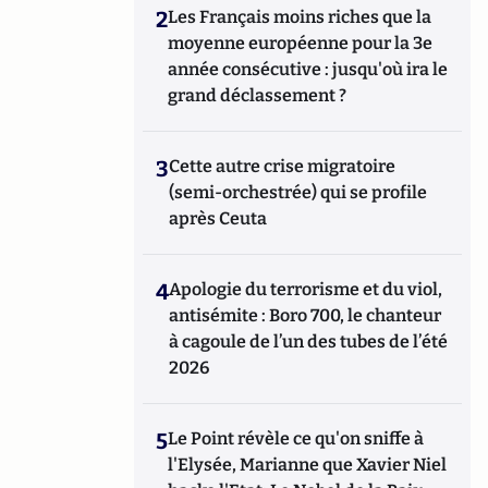
2
Les Français moins riches que la
moyenne européenne pour la 3e
année consécutive : jusqu'où ira le
grand déclassement ?
3
Cette autre crise migratoire
(semi-orchestrée) qui se profile
après Ceuta
4
Apologie du terrorisme et du viol,
antisémite : Boro 700, le chanteur
à cagoule de l’un des tubes de l’été
2026
5
Le Point révèle ce qu'on sniffe à
l'Elysée, Marianne que Xavier Niel