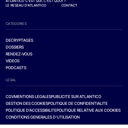
ATLANTICO C'EST QUI, C'EST QUOI ?
/
LE RESEAU D'ATLANTICO
/
CONTACT
CATEGORIES
DECRYPTAGES
DOSSIERS
RENDEZ-VOUS
VIDEOS
PODCASTS
LEGAL
CGV
MENTIONS LEGALES
PUBLICITE SUR ATLANTICO
GESTION DES COOKIES
POLITIQUE DE CONFIDENTIALITE
POLITIQUE D’ACCESSIBILITE
POLITIQUE RELATIVE AUX COOKIES
CONDITIONS GENERALES D’UTILISATION