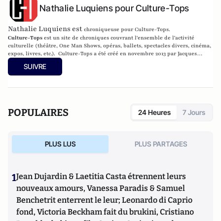
Nathalie Luquiens pour Culture-Tops
Nathalie Luquiens est
chroniqueuse pour Culture-Tops.
Culture-Tops
est un site de chroniques couvrant l'ensemble de l'activité
culturelle (théâtre, One Man Shows, opéras, ballets, spectacles divers, cinéma,
expos, livres, etc.). Culture-Tops a été créé en novembre 2013 par Jacques
Paugam , journaliste et écrivain, et son fils, Gabriel Lecarpentier-Paugam, 23
SUIVRE
ans, en Master d'école de commerce, et grand amateur de One Man Shows.
POPULAIRES
24 Heures
7 Jours
PLUS LUS
PLUS PARTAGES
1
Jean Dujardin & Laetitia Casta étrennent leurs
nouveaux amours, Vanessa Paradis & Samuel
Benchetrit enterrent le leur; Leonardo di Caprio
fond, Victoria Beckham fait du brukini, Cristiano