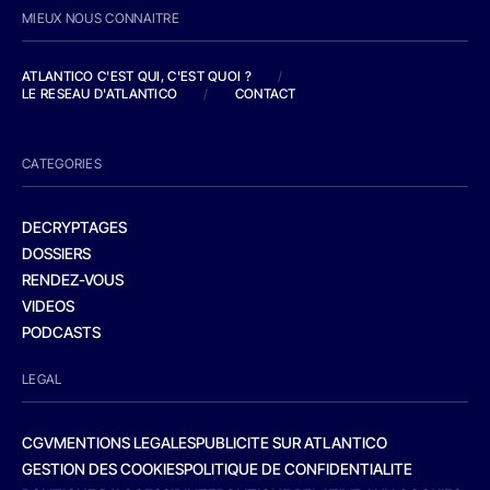
MIEUX NOUS CONNAITRE
ATLANTICO C'EST QUI, C'EST QUOI ?
/
LE RESEAU D'ATLANTICO
/
CONTACT
CATEGORIES
DECRYPTAGES
DOSSIERS
RENDEZ-VOUS
VIDEOS
PODCASTS
LEGAL
CGV
MENTIONS LEGALES
PUBLICITE SUR ATLANTICO
GESTION DES COOKIES
POLITIQUE DE CONFIDENTIALITE