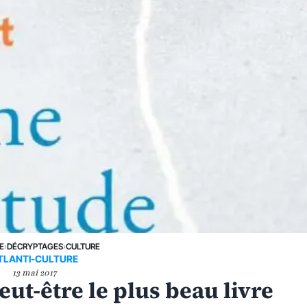
E
›
DÉCRYPTAGES
›
CULTURE
TLANTI-CULTURE
13 mai 2017
ut-être le plus beau livre