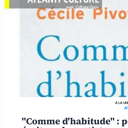
A LA UN
A
"Comme d'habitude" : pe